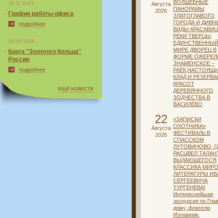
ВОЛШЕБНЫЕ
16.11.2023
Августа
ПАНОРАМЫ
2026
График работы офиса
.
ЗЛАТОГЛАВОГО
ГОРОДА И ДИВН
подробнее
ВИДЫ КРАСАВИ
РЕКИ ТВЕРЦЫ,
26.05.2018
ЕДИНСТВЕННЫЙ
МИРЕ ДВОРЕЦ В
Карта "Золотого Кольца"
ФОРМЕ ОЖЕРЕЛ
России
.
ЗНАМЕНСКОЕ –
подробнее
РАЁК,НАСТОЯЩ
КЛАД И РЕЗЕРВ
КРАСОТ
ещё новости
ДЕРЕВЯННОГО
ЗОДЧЕСТВА В
ВАСИЛЁВО
22
«ЗАПИСКИ
ОХОТНИКА»
Августа
ФЕСТИВАЛЬ В
2026
СПАССКОМ
ЛУТОВИНОВО, Г
РАСЦВЕЛ ТАЛАН
ВЫДАЮЩЕГОСЯ
КЛАССИКА МИР
ЛИТЕРАТУРЫ ИВ
СЕРГЕЕВИЧА
ТУРГЕНЕВА!
Интереснейшая
экскурсия по Гла
дому, флигелю
Изгнанник,