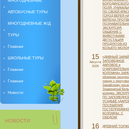
МНОГОДНЕВНЫЕ
БОРОДИНСКОГО
ПОЛЯ, УНИКАЛ
АВТОБУСНЫЕ ТУРЫ
ПО СВОЕЙ КРАС
ГОРОД ВЕРЕЯ Н
БЕРЕГАХ ПРОТВ
МНОГОДНЕВНЫЕ Ж/Д
ПОЗНАВАТЕЛЬН
ЭКСКУРСИЯ,
ОБЩЕНИЕ С
ТУРЫ
ЖИВОТНЫМИ,
ДЕГУСТАЦИЯ
ПРОДУКТОВ ИЗ
Главная
КОЗЬЕГО МОЛО
15
«ДИВНЫЙ ЗАРАЙ
ШКОЛЬНЫЕ ТУРЫ
ЗАПОВЕДНОЕ
Августа
ДАРОВОЕ и
2026
Главная
ОЧАРОВАТЕЛЬН
КОЛОМНА» ЗАРА
обзорная экскурс
Главная
городу с прогулко
Зарайскому посад
Знаменитый Бел
Новости
колодец. ЭКСКУ
ПО ЗАПОВЕДНО
УСАДЬБЕ «ДАРО
ПОСЕЩЕНИЕ
ГОСТЕПРИИМН
КОЛОМНЫ. С
ОБЕДОМ!
НОВОСТИ
16
ДРЕВНИЙ ТОРЖО