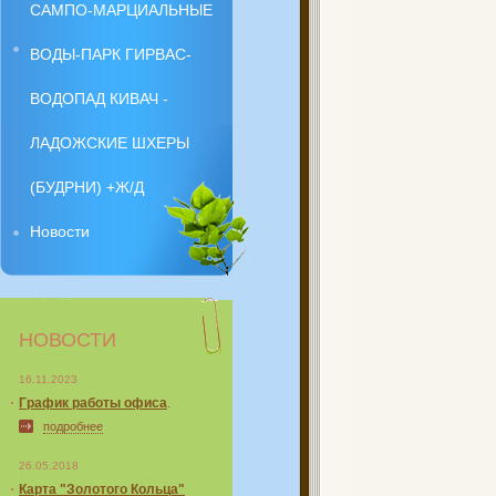
САМПО-МАРЦИАЛЬНЫЕ
ВОДЫ-ПАРК ГИРВАС-
ВОДОПАД КИВАЧ -
ЛАДОЖСКИЕ ШХЕРЫ
(БУДРНИ) +Ж/Д
Новости
НОВОСТИ
16.11.2023
График работы офиса
.
подробнее
26.05.2018
Карта "Золотого Кольца"