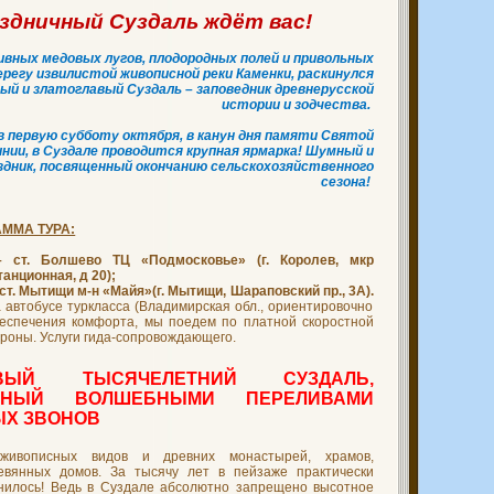
здничный Суздаль ждёт вас!
ивных медовых лугов, плодородных полей и привольных
ерегу извилистой живописной реки Каменки, раскинулся
ый и златоглавый Суздаль – заповедник древнерусской
истории и зодчества.
в первую субботу октября, в канун дня памяти Святой
нии, в Суздале проводится крупная ярмарка! Шумный и
здник, посвященный окончанию сельскохозяйственного
сезона!
ММА ТУРА:
– ст. Болшево ТЦ «Подмосковье» (г. Королев, мкр
анционная, д 20);
 ст. Мытищи м-н «Майя»(г. Мытищи, Шараповский пр., 3А).
 автобусе туркласса (Владимирская обл., ориентировочно
беспечения комфорта, мы поедем по платной скоростной
ороны. Услуги гида-сопровождающего.
АВЫЙ ТЫСЯЧЕЛЕТНИЙ СУЗДАЛЬ,
ННЫЙ ВОЛШЕБНЫМИ ПЕРЕЛИВАМИ
Х ЗВОНОВ
живописных видов и древних монастырей, храмов,
евянных домов. За тысячу лет в пейзаже практически
нилось! Ведь в Суздале абсолютно запрещено высотное