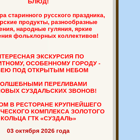
БЛЮД!
РСИЯ ПО КОЛОРИТНОМУ, ОСОБЕННОМУ ГОРОДУ -
а старинного русского праздника,
рские продукты, разнообразные
ОЛОТОГО КОЛЬЦА ГТК «СУЗДАЛЬ»
ения, народные гуляния, яркие
ения фольклорных коллективов!
НТЕРЕСНАЯ ЭКСКУРСИЯ ПО
РСИЯ ПО КОЛОРИТНОМУ, ОСОБЕННОМУ ГОРОДУ -
ТНОМУ, ОСОБЕННОМУ ГОРОДУ -
ЗЕЮ ПОД ОТКРЫТЫМ НЕБОМ
ОЛОТОГО КОЛЬЦА ГТК «СУЗДАЛЬ»
ВОЛШЕБНЫМИ ПЕРЕЛИВАМИ
ОВЫХ СУЗДАЛЬСКИХ ЗВОНОВ!
ОМ В РЕСТОРАНЕ КРУПНЕЙШЕГО
ИЧЕСКОГО КОМПЛЕКСА ЗОЛОТОГО
КОЛЬЦА ГТК «СУЗДАЛЬ»
03 октября 2026 года