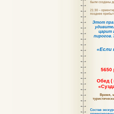
были созданы д
21:30 – ориент
позднее прибыт
Этот праз
удивител
царит 
пирогов.
«Если 
5650 р
Обед (
«Сузда
Время, 
туристически
Состав экску
ориентировоч