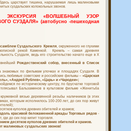
 Здесь царствует тишина, нарушаемая лишь малиновыми
итых суздальских колокольных звонов.
Я ЭКСКУРСИЯ «ВОЛШЕБНЫЙ УЗОР
ОГО СУЗДАЛЯ» (автобусно -пешеходная
нсамблем Суздальского Кремля
, окруженного не глухими
вописной рекой Каменкой. Кремль – самая древняя
льность Суздаля, ведь его строительство начато еще в X
евнейший
Рождественский собор, внесенный в Список
 знакомых по фильмам улочках и площадях Суздаля. В
ись любимые советские и российские фильмы –
«Царская
ель», «Андрей Рублев», «Царь» и «Чародеи»;
ойдемся по историческому центру, по брусчатке торговой
отплясывал Бальзаминов в культовом фильме «Женитьба
кружевной вязью деревянной резьбы наличников (в этих
иках, которым исполнилось 100-200 лет, до сих пор живут
ителей);
есятков куполов древних обителей и храмов;
вдоль красивой белокаменной аркады Торговых рядов
-
, где до сих пор кипит торговля.
нием десятков куполов древних обителей и храмов.
т малиновых суздальских звонов!