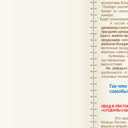
коллективы Вла
·
Пройдут разл
блюдо из сезон
конкурс.
·
Будет разыгран
·
У гостей 
древнерусског
праздник урожа
·
Здесь можно пр
продукцию сел
районов Влади
молочные проду
варенье, сажен
·
Кулинары 
заставленным
вкусностями!
·
Не забудьте
разбегаются от
сосновых почках
Так что
самобы
ОБЕД В РЕСТ
«СУЗДАЛЬ»( Шв
Это кру
Кольца России,
вошли в лучшие