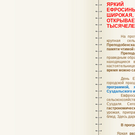
ЯРКИ
ЕФРОСИНЬ
ШИРОКА
ОТКРЫВАЕ
ТЫСЯЧЕЛЕ
На про
крупная сел
Преподобенск
памяти чтимой
Препод
праведным обра
находящиеся
настоятельнице
время можно са
День Е
городской пра
программой, 
Суздальского и
Евфрос
сельскохозяйс
Суздаля. Се
гастрономичес
урожая, припр
блюд. Здесь да
В прог
·
Яркая
ра