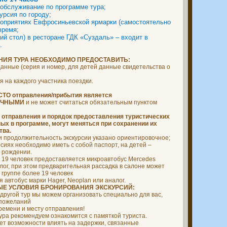
 обслуживание по программе тура;
курсия по городу;
ероприятиях Евфросиньевской ярмарки (самостоятельно
время;
кий стол) в ресторане ГДК «Суздаль» – входит в
.
НИЯ ТУРА НЕОБХОДИМО ПРЕДОСТАВИТЬ:
анные (серия и номер, для детей данные свидетельства о
я на каждого участника поездки.
ТО отправления/прибытия является
ОЧНЫМИ
и не может считаться обязательным пунктом
о отправления и порядок предоставления туристических
ных в программе, могут меняться при сохранении их
тва.
 и продолжительность экскурсии указано ориентировочное;
урсиях необходимо иметь с собой паспорт, на детей –
о рождении.
о 19 человек предоставляется микроавтобус Mercedes
налог, при этом предварительная рассадка в салоне может
 группе более 19 человек
 автобус марки Hager, Neoplan или аналог.
ЫЕ УСЛОВИЯ БРОНИРОВАНИЯ ЭКСКУРСИЙ:
 другой тур мы можем организовать специально для вас,
 пожеланий
ремени и месту отправления!
тура рекомендуем ознакомится с памяткой туриста.
ет возможности влиять на задержки, связанные