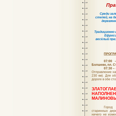
Пра
Среди зал
степей, на б
деревянн
Традиционно 
Ефроси
весёлый пра
ПРОГРА
07:00 
Болшево, пл. Ст
07:30 –
Отправление на
230 км). Для о
дороге в обе ст
ЗЛАТОГЛ
НАПОЛНЕ
МАЛИНОВЫ
Город 
старинных дер
ничего не изме