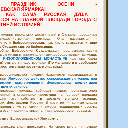
Й ПРАЗДНИК ОСЕНИ -
ЕВСКАЯ ЯРМАРКА!
Я, КАК САМА РУССКАЯ ДУША -
ТСЯ НА ГЛАВНОЙ ПЛОЩАДИ ГОРОДА С
ТНЕЙ ИСТОРИЕЙ!
тяжении нескольких десятилетий в Суздале проводится
ьскохозяйственная ярмарка. Она называется -
ая или Евфросиньевская
, так как открывается
к дню
 в Суздале святой Евфросинии
.
обная Евфросиния Суздальская,
прославилась своим
зом жизни и многочисленными добродетелями. Ее мощи,
 в
РИЗОПОЛОЖЕНСКОМ МОНАСТЫРЕ
(где она была
й) считаются чудотворными (
По желанию и в свободное
мостоятельно посетить монастырь).
вфросиньевской ярмарки фактически превращается в
здник
Ярморочное действо сопровождается концертной
яркими выступлениями фольклорных коллективов
 других районов.
иньевская ярмарка собирает лучших производителей
твенной и сувенирной продукции на Торговой площади
годня это событие
в десятке лучших осенних
ких фестивалей России
! В палитре — сочные краски
авленные «оттенками» и вкусом традиционных русских
ры осени, оригинальные напитки, фермерские продукты.
рамме Ефросиньевской Ярмарки :
звлекательная программа.
На сцене выступят лучшие