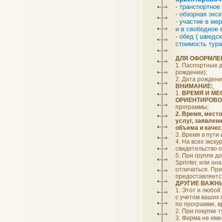
- транспортное
- обзорная экс
- участие в м
и в свободное 
- обед ( шведс
стоимость тура
ДЛЯ ОФОРМЛЕ
1. Паспортные д
рождении);
2. Дата рождени
ВНИМАНИЕ:
1.
ВРЕМЯ И МЕС
ОРИЕНТИРОВ
программы;
2. Время, мест
услуг, заявлен
объема и качес
3. Время в пути
4. На всех экск
свидетельство 
5. При группе д
Sprinter, или а
отличаться. При
предоставляется
ДРУГИЕ ВАЖН
1. Этот и любой
с учетом ваших
по программе, в
2. При покупке 
3. Фирма не име