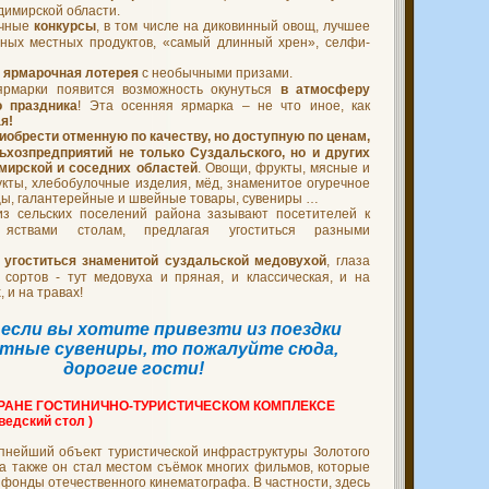
димирской области.
ичные
конкурсы
, в том числе на диковинный овощ, лучшее
ных местных продуктов, «самый длинный хрен», селфи-
а
ярмарочная лотерея
с необычными призами.
ярмарки появится возможность окунуться
в атмосферу
о праздника
! Эта осенняя ярмарка – не что иное, как
я!
иобрести отменную по качеству, но доступную по ценам,
ьхозпредприятий не только Суздальского, но и других
мирской и соседних областей
. Овощи, фрукты, мясные и
кты, хлебобулочные изделия, мёд, знаменитое огуречное
цы, галантерейные и швейные товары, сувениры …
из сельских поселений района зазывают посетителей к
 яствами столам, предлагая угоститься разными
 угоститься знаменитой суздальской медовухой
, глаза
 сортов - тут медовуха и пряная, и классическая, и на
, и на травах!
 если вы хотите привезти из поездки
тные сувениры, то пожалуйте сюда,
дорогие гости!
ОРАНЕ ГОСТИНИЧНО-ТУРИСТИЧЕСКОМ КОМПЛЕКСЕ
едский стол )
пнейший объект туристической инфраструктуры Золотого
 а также он стал местом съёмок многих фильмов, которые
 фонды отечественного кинематографа. В частности, здесь