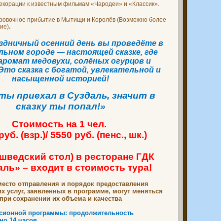
екорации к известным фильмам «Чародеи» и «Классик».
ировочное прибытие в Мытищи и Королёв (Возможно более
ие)
.
дничный осенний день вы проведёте в
ьном городе — настоящей сказке, где
аромат медовухи, солёных огурцов и
Это сказка с богатой, увлекательной и
насыщенной историей!
ты приехал в Суздаль, значит в
сказку ты попал!»
Стоимость на 1 чел.
уб. (взр.)/ 5550 руб. (пенс., шк.)
 шведский стол) в ресторане ГДК
ль» – входит в стоимость тура!
место отправления и порядок предоставления
х услуг, заявленных в программе, могут меняться
при
сохранении их объема и качества
рсионной программы: продолжительность
но 14 часов