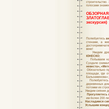
строительство.
голосами знамен
ОБЗОРНА
ЗЛАТОГЛАВ
экскурсия)
·
Полюбуетесь
а
стенами, а жи
достопримечате
веке!
·
Увидим др
ЮНЕСКО
;
·
Побываем на
Суздале снимал
невеста», «Мет
·
Обязательно пр
площади, где 
Бальзаминова»;
·
Полюбуетесь 
деревянных дом
потомки их стро
·
Увидим сияние д
·
Прогуляетесь 
им более 200 лет
·
Насладимся сия
·
Услышим концер