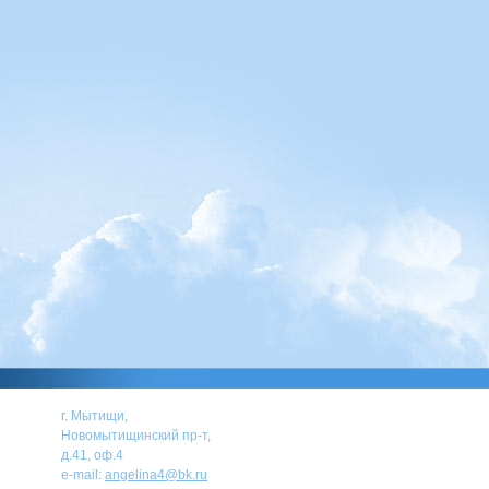
г. Мытищи,
Новомытищинский пр-т,
д.41, оф.4
e-mail:
angelina4@bk.ru